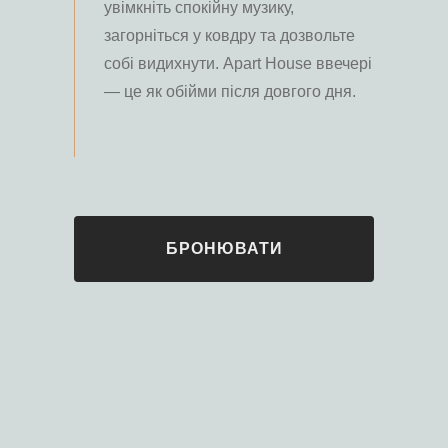
увімкніть спокійну музику,
загорніться у ковдру та дозвольте
собі видихнути. Apart House ввечері
— це як обійми після довгого дня.
БРОНЮВАТИ