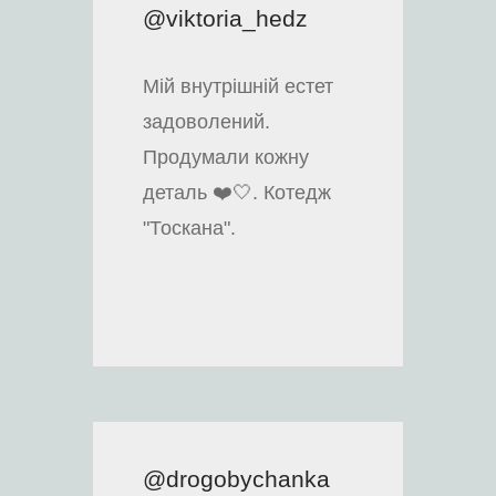
@viktoria_hedz
Мій внутрішній естет
задоволений.
Продумали кожну
деталь ❤️🤍. Котедж
"Тоскана".
@drogobychanka